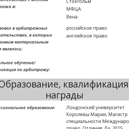
Стокгольм
ража в:
МФЦА
Вена
российское право
вовал в арбитражных
рательствах, в которых
английское право
нимым материальным
 являлось:
льное обучение/
фикация по арбитражу:
Образование, квалификация
награды
Лондонский университет
сиональное образование:
Королевы Марии, Магистр
специальности Междунар
право, Отличия: Да, 2015