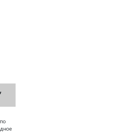
,
 по
одное