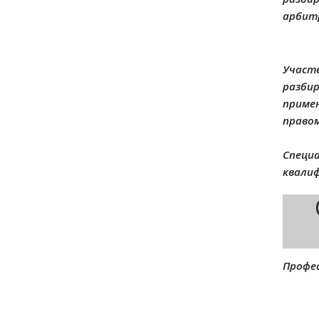
арбит
Участ
разби
приме
правом
Специа
квали
Профес