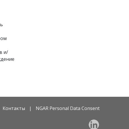
ь 
ом 
в и/
дение 
Контакты
|
NGAR Personal Data Consent