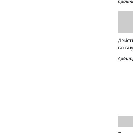
практи
Дейст
во вн
Арбит