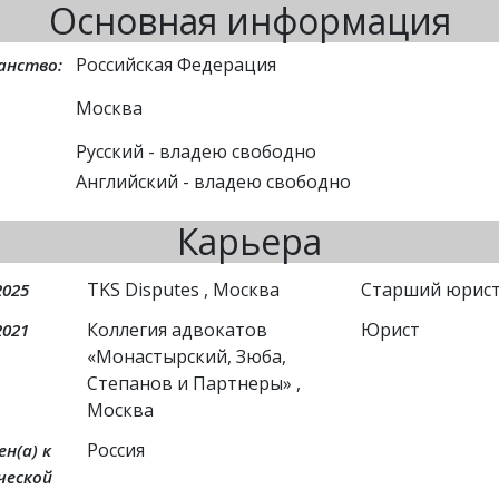
Основная информация
Российская Федерация
анство:
Москва
Русский
- владею свободно
Английский
- владею свободно
Карьера
TKS Disputes
, Москва
Старший юрис
2025
Коллегия адвокатов
Юрист
2021
«Монастырский, Зюба,
Степанов и Партнеры»
,
Москва
Россия
н(а) к
ческой