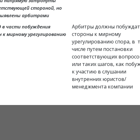
ли напрямую затронуты
етствующей стороной, но
выявлены арбитрами
Арбитры должны побуждат
 в части побуждения
стороны к мирному 
 к мирному урегулированию
урегулированию спора, в  т
числе путем постановки 
соответствующих вопросо
или таких шагов, как побуж
к участию в слушании 
внутренних юристов/
менеджмента компании