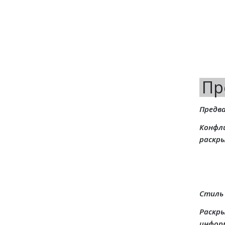
Пр
Предв
Конфл
раскр
Стиль
Раскр
информ