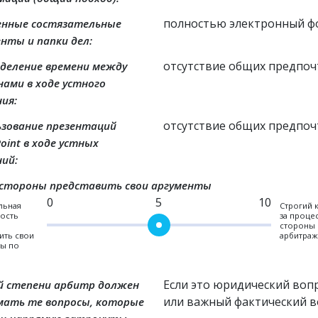
полностью электронный ф
енные состязательные
нты и папки дел:
отсутствие общих предпо
еделение времени между
ами в ходе устного
ия:
отсутствие общих предпо
ьзование презентаций
oint в ходе устных
ий:
 стороны представить свои аргументы
5
льная
Строгий 
ость
за проце
стороны 
ить свои
арбитраж
ты по
Если это юридический вопр
ой степени арбитр должен
или важный фактический в
мать те вопросы, которые