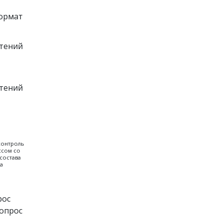
ормат
чтений
чтений
контроль
ссом со
состава
а
ос 
опрос