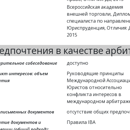
Всероссийская академия
внешней торговли, Дипло
специалиста по направле
Юриспруденция, Отличия: 
2015
едпочтения в качестве арби
доступно
арительное собеседование
Руководящие принципы 
икт интересов: объем
Международной Ассоциаци
ытия
Юристов относительно 
конфликта интересов в 
международном арбитраж
отсутствие общих предпо
 письменных документов
Правила IBA
ытие документов и
ации (общий подход):