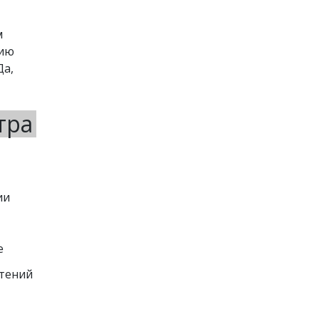
м
нию
Да,
тра
и 
е
чтений