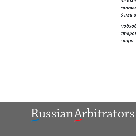
не бы
соотв
были 
Подход
сторон
спора