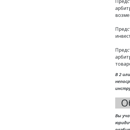
Предс
арбит
возме
Предс
инвес
Предс
арбит
товаро
В 2 ил
непоср
инстр
О
Вы уча
юриди
разби