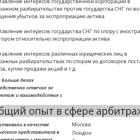
тавление интересов государственной корпорации в 
ражном разбирательстве против государства СНГ по воп
щения убытков за экспроприацию актива

тавление интересов государства СНГ по спору с иностр
тором относительно экспроприации актива

тавление интересов различных юридических лиц в 
ражных разбирательствах по спорам из договоров поста
в, купли-продажи акций и т.д.
и больше делах
едственно отвечал за
уктаж и взаимодействие с
бщий опыт в сфере арбитра
Москва
ствовали в качестве
ческого представителя в
Лондон
рательствах с местом