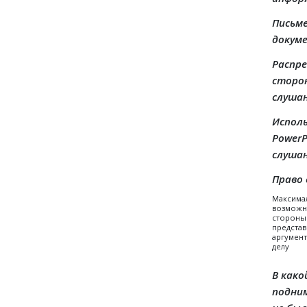
Письм
докуме
Распр
сторон
слушан
Испол
PowerP
слушан
Право
Максима
возможн
стороны
представ
аргумен
делу
В как
подни