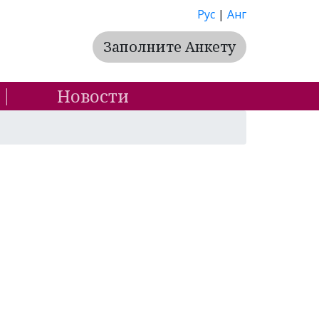
Рус
|
Анг
Заполните Анкету
Новости