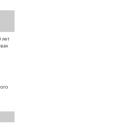
 лет
твах
ного